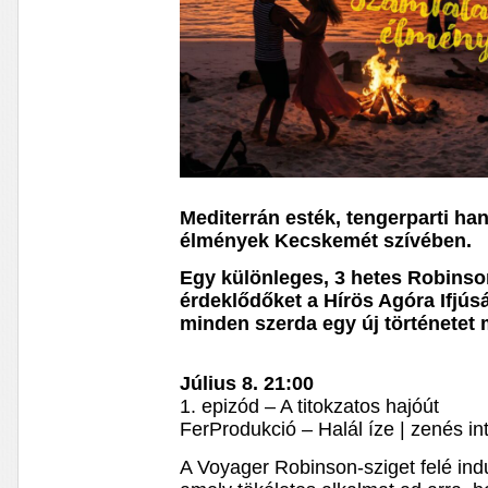
Mediterrán esték, tengerparti han
élmények Kecskemét szívében.
Egy különleges, 3 hetes Robinso
érdeklődőket a Hírös Agóra Ifjús
minden szerda egy új történetet
Július 8. 21:00
1. epizód – A titokzatos hajóút
FerProdukció – Halál íze | zenés int
A Voyager Robinson-sziget felé ind