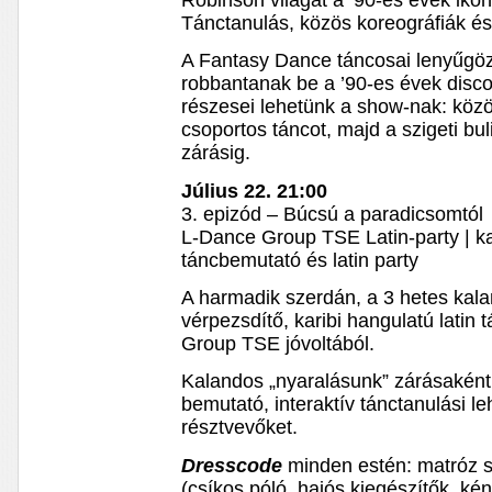
Robinson világát a ’90-es évek ikon
Tánctanulás, közös koreográfiák és 
A Fantasy Dance táncosai lenyűgöz
robbantanak be a ’90-es évek disco
részesei lehetünk a show-nak: köz
csoportos táncot, majd a szigeti b
zárásig.
Július 22. 21:00
3. epizód – Búcsú a paradicsomtól
L-Dance Group TSE Latin-party | k
táncbemutató és latin party
A harmadik szerdán, a 3 hetes kal
vérpezsdítő, karibi hangulatú latin 
Group TSE jóvoltából.
Kalandos „nyaralásunk” zárásaként
bemutató, interaktív tánctanulási le
résztvevőket.
Dresscode
minden estén: matróz s
(csíkos póló, hajós kiegészítők, kén