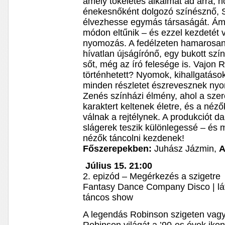
amely tökéletes alkalmat ad arra, h
énekesnőként dolgozó színésznő, S
élvezhesse egymás társaságát. Ám 
módon eltűnik – és ezzel kezdetét 
nyomozás. A fedélzeten hamarosan
hívatlan újságírónő, egy bukott szí
sőt, még az író felesége is. Vajon 
történhetett? Nyomok, kihallgatás
minden részletet észrevesznek ny
Zenés színházi élmény, ahol a sze
karaktert keltenek életre, és a néz
válnak a rejtélynek. A produkciót d
slágerek teszik különlegessé – és 
nézők táncolni kezdenek!
Főszerepekben:
Juhász Jázmin,
A
Július 15. 21:00
2. epizód – Megérkezés a szigetre
Fantasy Dance Company Disco | lát
táncos show
A legendás Robinson szigeten vag