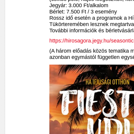
Jegyár: 3.000 Ft/alkalom
Bérlet: 7.500 Ft / 3 esemény
Rossz idő esetén a programok a Hír
Tükörteremében lesznek megtartva
További információk és bérletvásárl
https://hirosagora.jegy.hu/seasonti
(A három előadás közös tematika me
azonban egymástól független egysé