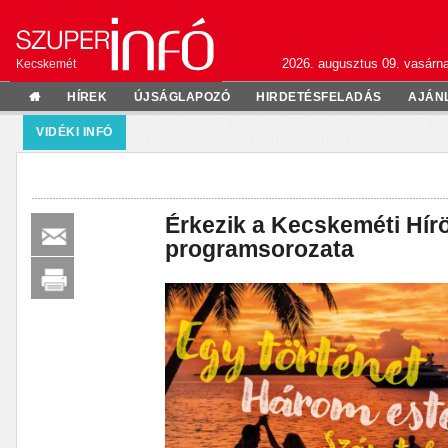
2026. augusztus 09. vasárn
Kecskemét
HÍREK
ÚJSÁGLAPOZÓ
HIRDETÉSFELADÁS
AJÁN
VIDÉKI INFÓ
Érkezik a Kecskeméti Hír
programsorozata