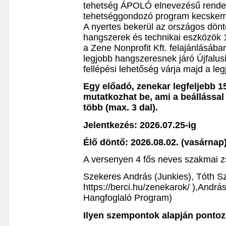
tehetség ÁPOLÓ elnevezésű rende
tehetséggondozó program kecskemé
A nyertes bekerül az országos dönt
hangszerek és technikai eszközök 1
a Zene Nonprofit Kft. felajánlásába
legjobb hangszeresnek járó Újfalus
fellépési lehetőség várja majd a le
Egy előadó, zenekar legfeljebb 1
mutatkozhat be, ami a beállással
több (max. 3 dal).
Jelentkezés: 2026.07.25-ig
Élő döntő: 2026.08.​02. (vasárnap
A versenyen 4 fős neves szakmai zs
Szekeres András (Junkies), Tóth Sz
https://berci.hu/zenekarok/ ),And
Hangfoglaló Program)
Ilyen szempontok alapján ponto