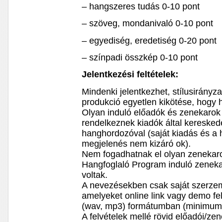
– hangszeres tudás 0-10 pont
– szöveg, mondanivaló 0-10 pont
– egyediség, eredetiség 0-20 pont
– színpadi összkép 0-10 pont
Jelentkezési feltételek:​
Mindenki jelentkezhet, stílusirány
produkció egyetlen kikötése, hogy
Olyan induló előadók és zenekarok
rendelkeznek kiadók által keresked
hanghordozóval (saját kiadás és a
megjelenés nem kizáró ok).
Nem fogadhatnak el olyan zenekaro
Hangfoglaló Program induló zeneka
voltak.
A nevezésekben csak saját szerze
amelyeket online link vagy demo fel
(wav, mp3) formátumban (minimum 
A felvételek mellé rövid előadói/ze