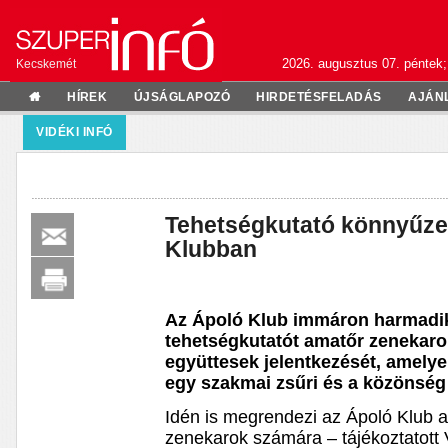
2026. augusztus 07. péntek;
Kecskemét
HÍREK
ÚJSÁGLAPOZÓ
HIRDETÉSFELADÁS
AJÁN
VIDÉKI INFÓ
Tehetségkutató könnyűze
Klubban
Az Ápoló Klub immáron harmadi
tehetségkutatót amatőr zenekaro
együttesek jelentkezését, amely
egy szakmai zsűri és a közönség 
Idén is megrendezi az Ápoló Klub a
zenekarok számára – tájékoztatott 